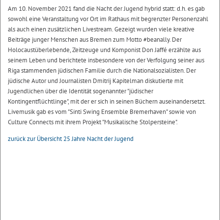
Am 10. November 2021 fand die Nacht der Jugend hybrid statt: d.h. es gab
sowohl eine Veranstaltung vor Ort im Rathaus mit begrenzter Personenzahl
als auch einen zusätzlichen Livestream. Gezeigt wurden viele kreative
Beiträge junger Menschen aus Bremen zum Motto #beanally. Der
Holocaustüberlebende, Zeitzeuge und Komponist Don Jaffé erzählte aus
seinem Leben und berichtete insbesondere von der Verfolgung seiner aus
Riga stammenden jüdischen Familie durch die Nationalsozialisten. Der
jüdische Autor und Journalisten Dmitrij Kapitelman diskutierte mit
Jugendlichen über die Identität sogenannter "jüdischer
Kontingentflüchtlinge", mit der er sich in seinen Büchern auseinandersetzt.
Livemusik gab es vom "Sinti Swing Ensemble Bremerhaven" sowie von
Culture Connects mit ihrem Projekt "Musikalische Stolpersteine".
zurück zur Übersicht 25 Jahre Nacht der Jugend